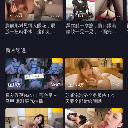
千万别松手
HD
类型：
恐怖片
主演：
哈莉·贝瑞,克里斯汀·帕克,马修·凯文·安德森,史蒂芬妮·拉文
尼,Percy,Daggs,IV,安东尼·B.詹金斯,Cadence,Compton
千万别松手 线路1
共 1 集
HD