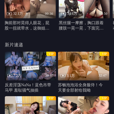
千万别松手
HD
类型：
恐怖片
主演：
哈莉·贝瑞,克里斯汀·帕克,马修·凯文·安德森,史蒂芬妮·拉文
尼,Percy,Daggs,IV,安东尼·B.詹金斯,Cadence,Compton
千万别松手 线路1
共 1 集
HD