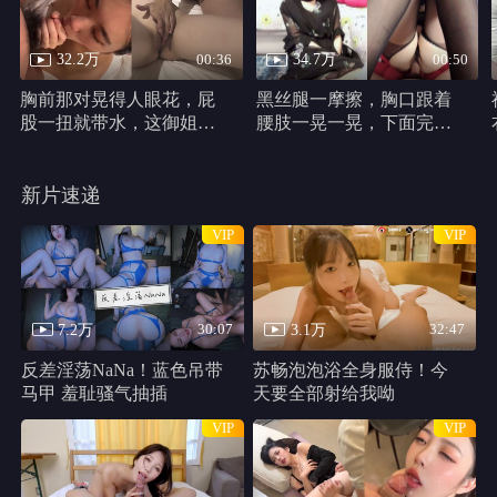
千万别松手
HD
类型：
恐怖片
主演：
哈莉·贝瑞,克里斯汀·帕克,马修·凯文·安德森,史蒂芬妮·拉文
尼,Percy,Daggs,IV,安东尼·B.詹金斯,Cadence,Compton
千万别松手 线路1
共 1 集
HD