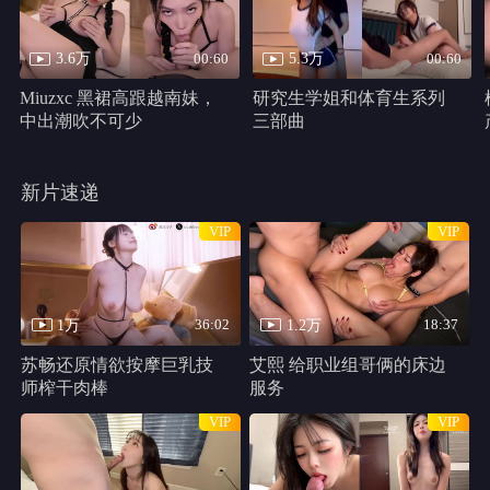
千万别松手
HD
类型：
恐怖片
主演：
哈莉·贝瑞,克里斯汀·帕克,马修·凯文·安德森,史蒂芬妮·拉文
尼,Percy,Daggs,IV,安东尼·B.詹金斯,Cadence,Compton
千万别松手 线路1
共 1 集
HD