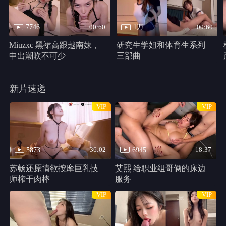
千万别松手
HD
类型：
恐怖片
主演：
哈莉·贝瑞,克里斯汀·帕克,马修·凯文·安德森,史蒂芬妮·拉文
尼,Percy,Daggs,IV,安东尼·B.詹金斯,Cadence,Compton
千万别松手 线路1
共 1 集
HD