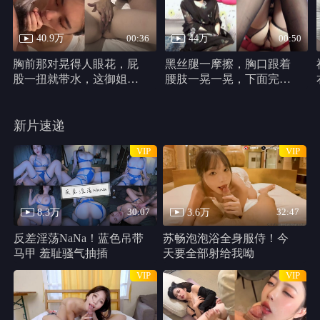
千万别松手
HD
类型：
恐怖片
主演：
哈莉·贝瑞,克里斯汀·帕克,马修·凯文·安德森,史蒂芬妮·拉文
尼,Percy,Daggs,IV,安东尼·B.詹金斯,Cadence,Compton
千万别松手 线路1
共 1 集
HD