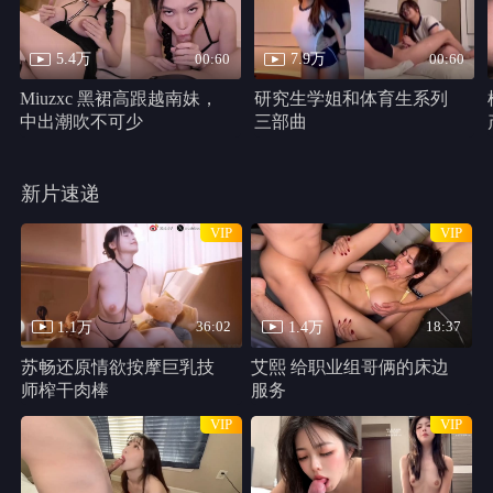
千万别松手
HD
类型：
恐怖片
主演：
哈莉·贝瑞,克里斯汀·帕克,马修·凯文·安德森,史蒂芬妮·拉文
尼,Percy,Daggs,IV,安东尼·B.詹金斯,Cadence,Compton
千万别松手 线路1
共 1 集
HD