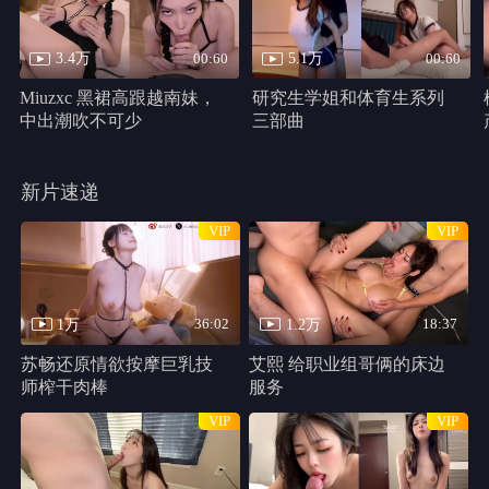
千万别松手
HD
类型：
恐怖片
主演：
哈莉·贝瑞,克里斯汀·帕克,马修·凯文·安德森,史蒂芬妮·拉文
尼,Percy,Daggs,IV,安东尼·B.詹金斯,Cadence,Compton
千万别松手 线路1
共 1 集
HD