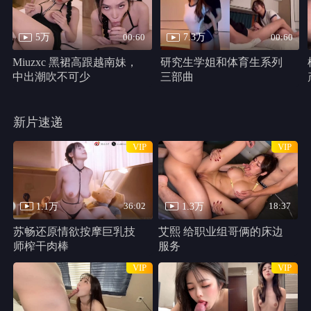
千万别松手
HD
类型：
恐怖片
主演：
哈莉·贝瑞,克里斯汀·帕克,马修·凯文·安德森,史蒂芬妮·拉文
尼,Percy,Daggs,IV,安东尼·B.詹金斯,Cadence,Compton
千万别松手 线路1
共 1 集
HD