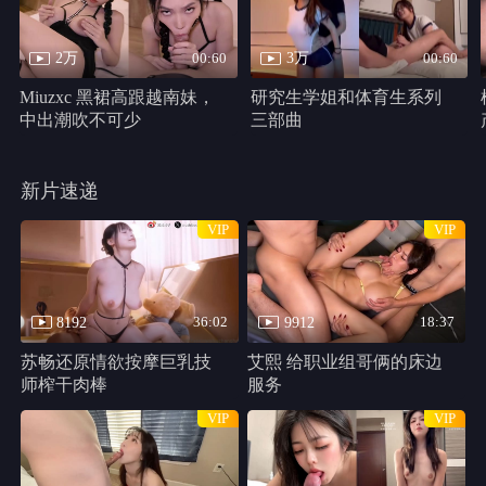
千万别松手
HD
类型：
恐怖片
主演：
哈莉·贝瑞,克里斯汀·帕克,马修·凯文·安德森,史蒂芬妮·拉文
尼,Percy,Daggs,IV,安东尼·B.詹金斯,Cadence,Compton
千万别松手 线路1
共 1 集
HD