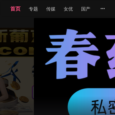
首页
现代言情
首页