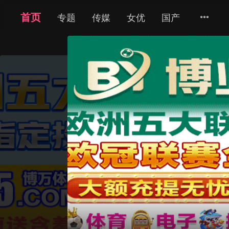
首页
现代言情
首页